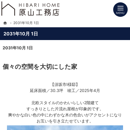
プロの目線からご提案。長野県北信の注文住宅・新築戸建てを手がける工務店なら
長野県北信の新築・注文住宅・新築戸建てを手がけるHIBARI HOME原山工務店
ホーム
2031年10月 1日
2031年10月 1日
2031年10月 1日
個々の空間を大切にした家
【須坂市I様邸】
延床面積／30.3坪 竣工／2025年4月
北欧スタイルのかわいらしい2階建て
すっきりとした片流れ屋根が印象的です。
爽やかな白い色の中にわずかな木の色合いがアクセントになり
お互いを引き立たせています。