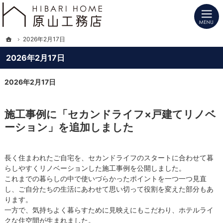
プロの目線からご提案。長野県北信の注文住宅・新築戸建てを手がける工務店なら
長野県北信の新築・注文住宅・新築戸建てを手がけるHIBARI HOME原山工務店
ホーム
2026年2月17日
2026年2月17日
2026年2月17日
施工事例に「セカンドライフ×戸建てリノベ
ーション」を追加しました
長く住まわれたご自宅を、セカンドライフのスタートに合わせて暮
らしやすくリノベーションした施工事例を公開しました。
これまでの暮らしの中で使いづらかったポイントを一つ一つ見直
し、ご自分たちの生活にあわせて思い切って役割を変えた部分もあ
ります。
一方で、気持ちよく暮らすために見映えにもこだわり、ホテルライ
クな住空間が生まれました。