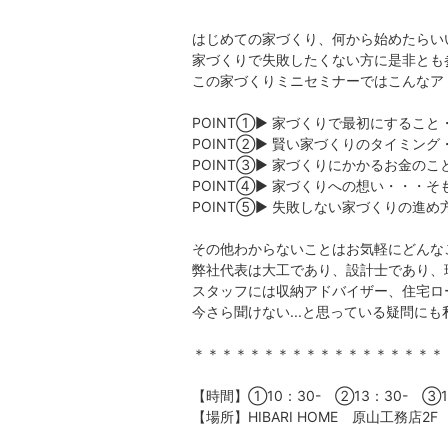
はじめての家づくり、何から始めたらい
家づくりで失敗したくない方に是非とも
この家づくりミニセミナーではこんなア
POINT①▶ 家づくりで最初にするこ
POINT②▶ 賢い家づくりのタイミング
POINT③▶ 家づくりにかかるお金の
POINT④▶ 家づくりへの想い・・・
POINT⑤▶ 失敗しない家づくりの進
その他わからないことはお気軽にどんな
弊社代表は大工であり、設計士であり、
スタッフには収納アドバイザー、住宅ロ
今さら聞けない...と思っている疑問に
＊＊＊＊＊＊＊＊＊＊＊＊＊＊＊＊＊＊
【時間】①10：30- ②13：30- ③1
【場所】HIBARI HOME 原山工務店2