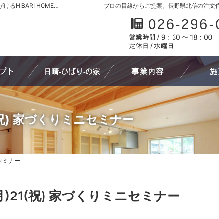
長野県北信の新築・注文住宅・新築戸建てを手がけるHIBARI HOME原山工務店
プロの目線からご提案。長野県北信の注文
家づくりへの想い
日晴-ひばり-の家
わたしたち
1(祝) 家づくりミニセミナー
ニセミナー
ニセミナー
月)21(祝) 家づくりミニセミナー