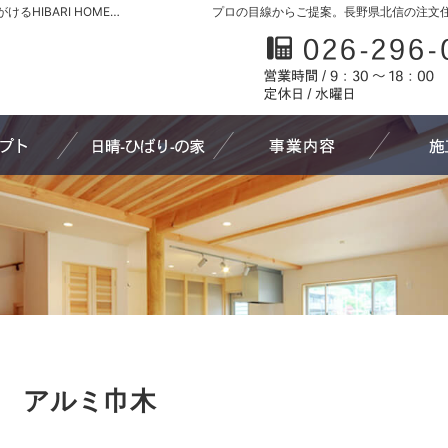
長野県北信の新築・注文住宅・新築戸建てを手がけるHIBARI HOME原山工務店
プロの目線からご提案。長野県北信の注文
家づくりへの想い
日晴-ひばり-の家
わたしたち
アルミ巾木