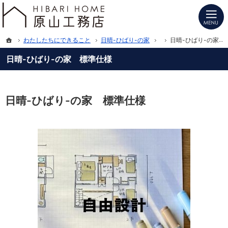
プロの目線からご提案。長野県北信の注文住宅・新築戸建てを手がける工務店なら
長野県北信の新築・注文住宅・新築戸建てを手がけるHIBARI HOME原山工務店
ホーム
わたしたちにできること
日晴-ひばり-の家
日晴-ひばり-の家 標準仕様
日晴-ひばり-の家 標準仕様
日晴-ひばり-の家 標準仕様