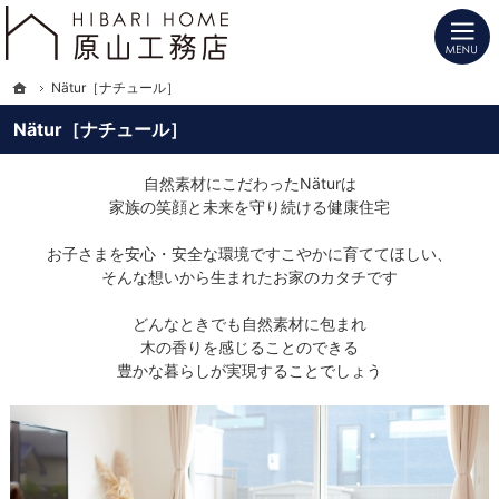
プロの目線からご提案。長野県北信の注文住宅・新築戸建てを手がける工務店なら
長野県北信の新築・注文住宅・新築戸建てを手がけるHIBARI HOME原山工務店
ホーム
Nätur［ナチュール］
Nätur［ナチュール］
自然素材にこだわったNäturは
家族の笑顔と未来を守り続ける健康住宅
お子さまを安心・安全な環境ですこやかに育ててほしい、
そんな想いから生まれたお家のカタチです
どんなときでも自然素材に包まれ
木の香りを感じることのできる
豊かな暮らしが実現することでしょう