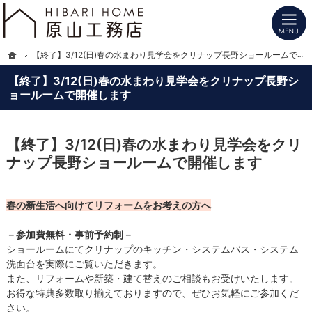
プロの目線からご提案。長野県北信の注文住宅・新築戸建てを手がける工務店なら
長野県北信の新築・注文住宅・新築戸建てを手がけるHIBARI HOME原山工務店
ホーム
【終了】3/12(日)春の水まわり見学会をクリナップ長野ショールームで開催します
【終了】3/12(日)春の水まわり見学会をクリナップ長野シ
ョールームで開催します
【終了】3/12(日)春の水まわり見学会をクリ
ナップ長野ショールームで開催します
春の新生活へ向けてリフォームをお考えの方へ
－参加費無料・事前予約制－
ショールームにてクリナップのキッチン・システムバス・システム
洗面台を実際にご覧いただきます。
また、リフォームや新築・建て替えのご相談もお受けいたします。
お得な特典多数取り揃えておりますので、ぜひお気軽にご参加くだ
さい。