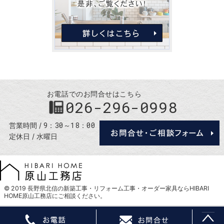
お電話でのお問合せはこちら
026-296-0998
9：30～18：00
営業時間
定休日
水曜日
© 2019
長野県北信の新築工事・リフォーム工事・オーダー家具ならHIBARI
HOME原山工務店
にご相談ください。
Tel
Cont