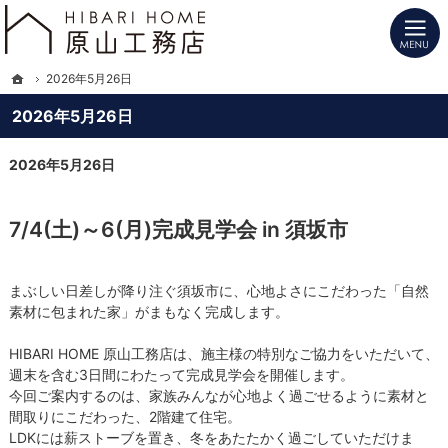
プロの目線からご提案。長野県北信の注文住宅・新築戸建てを手がける工務店なら
長野県北信の新築・注文住宅・新築戸建てを手がけるHIBARI HOME原山工務店
ホーム
2026年5月26日
2026年5月26日
2026年5月26日
7/4(土)～6(月)完成見学会 in 須坂市
まぶしい日差しが降り注ぐ須坂市に、心地よさにこだわった「自然
素材に包まれた家」がまもなく完成します。
HIBARI HOME 原山工務店は、施主様の特別なご協力をいただいて、
週末を含む3日間にわたって完成見学会を開催します。
今回ご案内するのは、家族みんなが心地よく過ごせるように素材と
間取りにこだわった、2階建て住宅。
LDKには薪ストーブを置き、冬をあたたかく過ごしていただけま