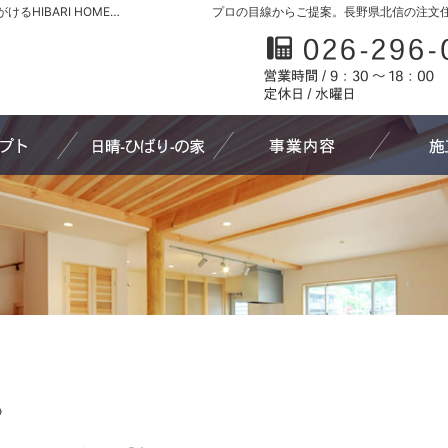
長野県北信の新築・注文住宅・新築戸建てを手がけるHIBARI HOME原山工務店
プロの目線からご提案。長野県北信の注文
家づくりへの想い
日晴-ひばり-の家
わたしたち
〉