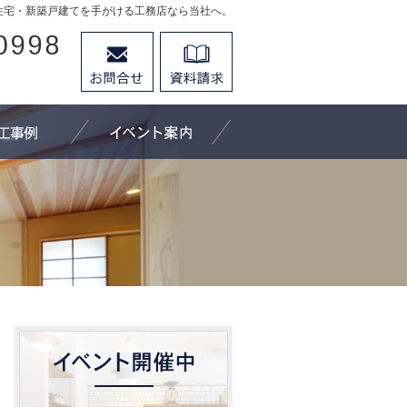
住宅・新築戸建てを手がける工務店なら当社へ。
026-296-0998
お問合せ
資料請求
営業時間9：30～18：00 定休日：水曜日
にできること
施工事例
イベント案内
【4月キッズクラフト