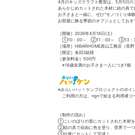
4月のキッズクラフト教室は、5月5日
あらかじめカットされた木材に絵の具で
お子さまと一緒に、ぜひ"モノづくり体
お部屋に飾る季節のオブジェとしておす
［開催］2026年4月18日(土)
①10：00～ ②11：00～ ③13：
［場所］HIBARIHOME原山工務店（長野
［限定］各回2組様
［参加料金］500円
※18歳未満のお子さま一人につき1個
※みらいハッ！ケンプロジェクトのポイ
ご利用の方は、ngnで始まる利用者コ
［制作の流れ］
①こいのぼりの形にカットされた木材
②絵の具で自由に色を塗り、世界で一つ
③台座にセットして完成！