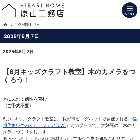
プロの目線からご提案。長野県北信の注文住宅・新築戸建てを手がける工務店なら
長野県北信の新築・注文住宅・新築戸建てを手がけるHIBARI HOME原山工務店
ホーム
2025年5月 7日
2025年5月 7日
2025年5月 7日
【6月キッズクラフト教室】木のカメラをつ
くろう！
木にふれて感性を育む
〈ご予約不要〉
6月のキッズクラフト教室は、長野市ビッグハットで開催される「
信
州住まいのわくわくフェア2025
」内のブースで、大好評の「木のカ
メラ」づくりをします。
あらかじめカットされた木材とカラフルな合皮を組み合わせて、お