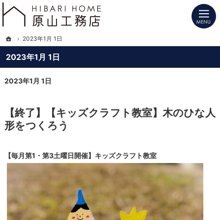
プロの目線からご提案。長野県北信の注文住宅・新築戸建てを手がける工務店なら
長野県北信の新築・注文住宅・新築戸建てを手がけるHIBARI HOME原山工務店
ホーム
2023年1月 1日
2023年1月 1日
2023年1月 1日
【終了】【キッズクラフト教室】木のひな人
形をつくろう
【毎月第1・第3土曜日開催】キッズクラフト教室