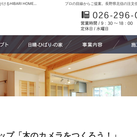
長野県北信の新築・注文住宅・新築戸建てを手がけるHIBARI HOME原山工務店
プロの目線からご提案。長野県北信の注文
家づくりへの想い
日晴-ひばり-の家
わたしたち
ショップ「木のカメラをつくろう！」