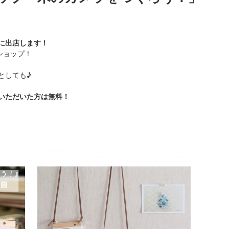
に出店します！
クショップ！
としても♪
いただいた方は無料！
！