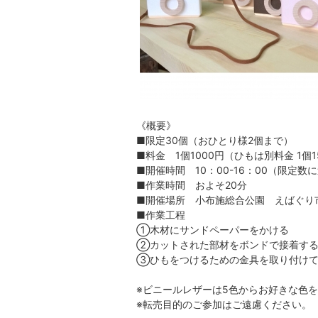
《概要》
■限定30個（おひとり様2個まで）
■料金 1個1000円（ひもは別料金 1個1
■開催時間 10：00-16：00（限定
■作業時間 およそ20分
■開催場所 小布施総合公園 えばぐり
■作業工程
①木材にサンドペーパーをかける
②カットされた部材をボンドで接着す
③ひもをつけるための金具を取り付け
※ビニールレザーは5色からお好きな色
※転売目的のご参加はご遠慮ください。