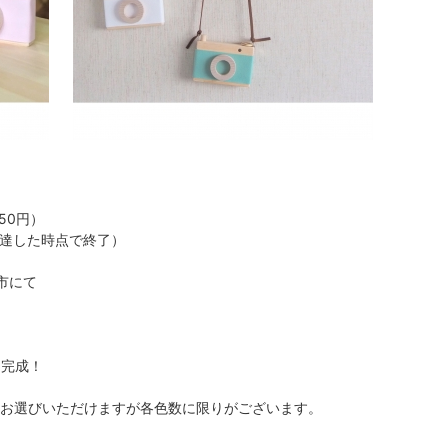
50円）
数に達した時点で終了）
市にて
る
て完成！
をお選びいただけますが各色数に限りがございます。