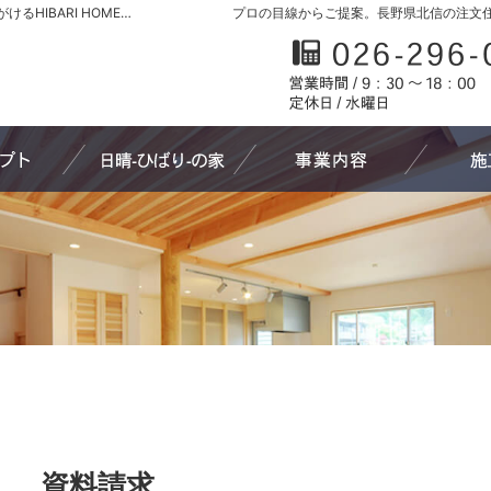
長野県北信の新築・注文住宅・新築戸建てを手がけるHIBARI HOME原山工務店
プロの目線からご提案。長野県北信の注文
家づくりへの想い
日晴-ひばり-の家
わたしたち
資料請求