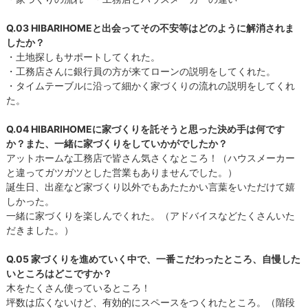
Q.03 HIBARIHOMEと出会ってその不安等はどのように解消されま
したか？
・土地探しもサポートしてくれた。
・工務店さんに銀行員の方が来てローンの説明をしてくれた。
・タイムテーブルに沿って細かく家づくりの流れの説明をしてくれ
た。
Q.04 HIBARIHOMEに家づくりを託そうと思った決め手は何です
か？また、一緒に家づくりをしていかがでしたか？
アットホームな工務店で皆さん気さくなところ！（ハウスメーカー
と違ってガツガツとした営業もありませんでした。）
誕生日、出産など家づくり以外でもあたたかい言葉をいただけて嬉
しかった。
一緒に家づくりを楽しんでくれた。（アドバイスなどたくさんいた
だきました。）
Q.05 家づくりを進めていく中で、一番こだわったところ、自慢した
いところはどこですか？
木をたくさん使っているところ！
坪数は広くないけど、有効的にスペースをつくれたところ。（階段