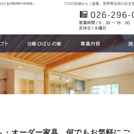
長野県北信の新築・注文住宅・新築戸建てを手がけるHIBARI HOME原山工務店
プロの目線からご提案。長野県北信の注文
家づくりへの想い
日晴-ひばり-の家
わたしたち
ム・オーダー家具、何でもお気軽にご